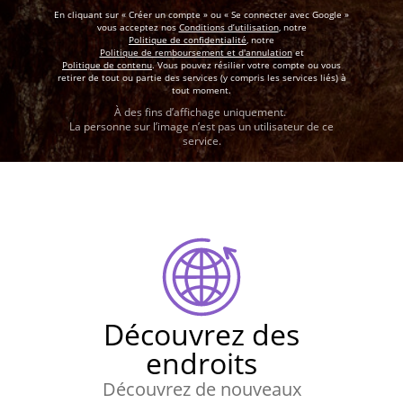
En cliquant sur « Créer un compte » ou « Se connecter avec Google »
vous acceptez nos
Conditions d’utilisation
, notre
Politique de confidentialité
, notre
Politique de remboursement et d'annulation
et
Politique de contenu
. Vous pouvez résilier votre compte ou vous
retirer de tout ou partie des services (y compris les services liés) à
tout moment.
À des fins d’affichage uniquement.
La personne sur l’image n’est pas un utilisateur de ce
service.
Découvrez des
endroits
Découvrez de nouveaux