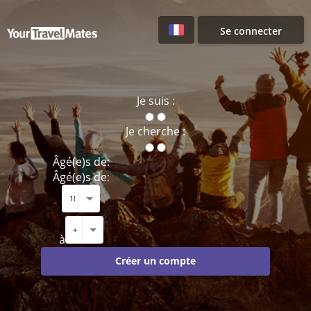
Se connecter
Je suis :
Je cherche :
Âgé(e)s de:
Âgé(e)s de:
à
Créer un compte