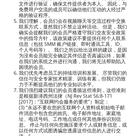
文件进行验证，确保文件提供者为本人。 因此，与
免费用户交流的成员可以确信他们互动的人经过严
格的验证程序。
我们理解，会员们会在视频聊天等交流过程中交换
联系方式，显然我们不禁止这种活动。 但是，我们
确实会提醒我们的会员严格遵守我们交友安全政策
中的指导方针，该政策建议不要提供任何个人联系
信息（包括 SMM 账户链接、即时通讯工具、ID、
个人号码等）。 我们之所以给出这样的建议，是因
为没有会员能完全确定其伴侣是否真诚以待，如果
在我们的系统之外进行沟通，我们将无法帮助陷入
困境的会员。
我们优先考虑员工的持续培训和发展。 尽管我们的
信任与安全专家技术精湛、训练有素，但我们仍致
力于不断提高他们的专业知识水平。
我们强烈建议我们的会员遵循这些准则，这些准则
是根据新泽西州法律（NJ Rev Stat 56:8-171
[2017]：“互联网约会服务的要求”）制定：
(3) “永远不要在您的互联网个人资料或初始电子邮
件消息中包含您的姓氏、电子邮件地址、家庭地
址、电话号码、工作地点或任何其他身份识别信
息。 停止与任何向您施压要求个人或财务信息，或
以任何方式试图诱骗您透露这些信息的人进行交