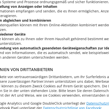
ss Systeme und Prozesse ordnungsgemäß und sicher funktionieren
ellung von Anzeigen oder Inhalten
ormationen empfangen und senden, die es Ihnen ermöglichen, Anze
teragieren.
en abgleichen und kombinieren
atenquellen können mit Ihren Online-Aktivitäten kombiniert werd
zen.
iedener Geräte
e können als zu Ihnen oder Ihrem Haushalt gehörend bestimmt we
unterstützen.
dung von automatisch gesendeten Geräteeigenschaften zur Iden
nd von Informationen, die es automatisch sendet, wie beispielswei
n anderen Geräten unterschieden werden.
NIEN VON DRITTANBIETERN
ete von vertrauenswürdigen Drittanbietern, um Ihr Surferlebnis 
sere zuverlässigen Partner:innen unterstützen uns dabei, Werbea
d können zu diesem Zweck Cookies auf Ihrem Gerät speichern. Die 
n Sie in der unten stehenden Liste. Bitte lesen Sie deren Datensch
 mit der Art und Weise, wie sie Cookies verwenden, einverstanden s
gle Analytics und Google DoubleClick unterliegt der
Datenschutzri
ebook Pixel unterliegt der
Datenschutzrichtlinie von Facebook
;