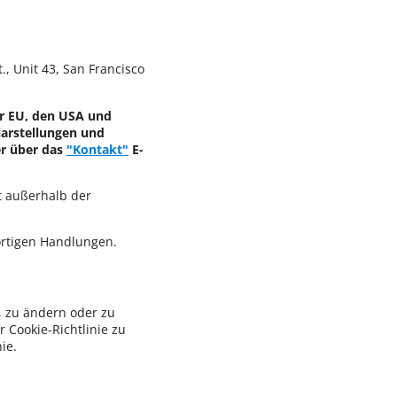
., Unit 43, San Francisco
er EU, den USA und
larstellungen und
er über das
"Kontakt"
E-
t außerhalb der
ortigen Handlungen.
, zu ändern oder zu
r Cookie-Richtlinie zu
ie.