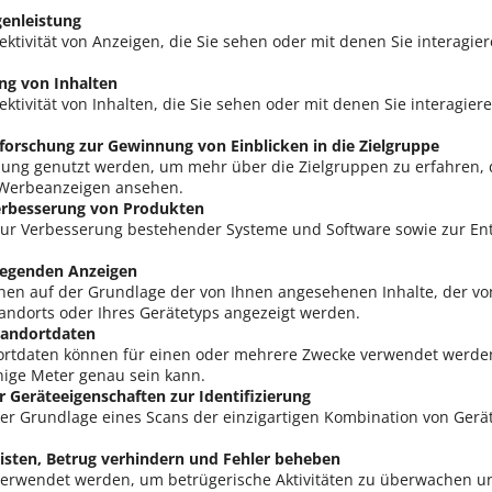
enleistung
fektivität von Anzeigen, die Sie sehen oder mit denen Sie interagi
ng von Inhalten
ektivität von Inhalten, die Sie sehen oder mit denen Sie interagie
orschung zur Gewinnung von Einblicken in die Zielgruppe
hung genutzt werden, um mehr über die Zielgruppen zu erfahren, 
 Werbeanzeigen ansehen.
erbesserung von Produkten
zur Verbesserung bestehender Systeme und Software sowie zur En
legenden Anzeigen
nen auf der Grundlage der von Ihnen angesehenen Inhalte, der v
andorts oder Ihres Gerätetyps angezeigt werden.
tandortdaten
ortdaten können für einen oder mehrere Zwecke verwendet werden
nige Meter genau sein kann.
 Geräteeigenschaften zur Identifizierung
der Grundlage eines Scans der einzigartigen Kombination von Gerä
eisten, Betrug verhindern und Fehler beheben
verwendet werden, um betrügerische Aktivitäten zu überwachen u