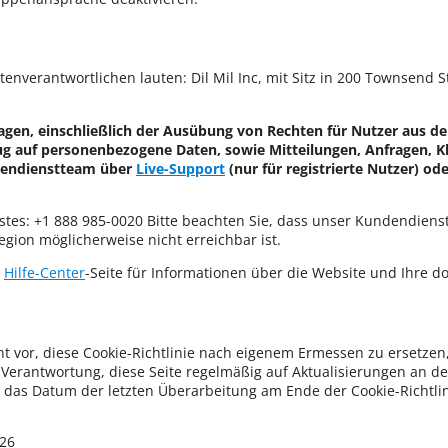
enverantwortlichen lauten: Dil Mil Inc, mit Sitz in 200 Townsend St
fragen, einschließlich der Ausübung von Rechten für Nutzer aus d
g auf personenbezogene Daten, sowie Mitteilungen, Anfragen, K
dendienstteam über
Live-Support
(nur für registrierte Nutzer) od
s: +1 888 985-0020 Bitte beachten Sie, dass unser Kundendiens
egion möglicherweise nicht erreichbar ist.
e
Hilfe-Center
-Seite für Informationen über die Website und Ihre d
t vor, diese Cookie-Richtlinie nach eigenem Ermessen zu ersetzen
r Verantwortung, diese Seite regelmäßig auf Aktualisierungen an de
e das Datum der letzten Überarbeitung am Ende der Cookie-Richtlin
026